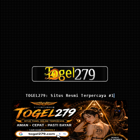
TOGEL279: Situs Resmi Terpercaya #1